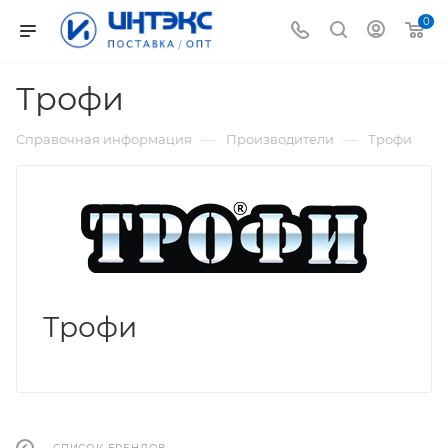
0
Трофи
—
—
Справочная информация
Производители
Трофи
Трофи