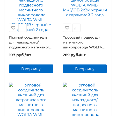
Прямой соединитель
Тросовый подвес для
для накладного/
магнитного
подвесного магнитного
шинопровода WOLTA
шинопровода WOLTA
WML-MK5/01B 2х2м
107
руб.
/шт
289
руб.
/шт
WML-SMCP/01B черный
черный
В корзину
В корзину