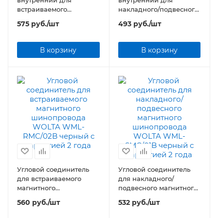
внутренний для
внутренний для
встраиваемого
накладного/подвесного
магнитного
магнитного
575
руб.
/шт
493
руб.
/шт
шинопровода WOLTA
шинопровода WOLTA
WML-RIC/02B черный
WML-SIC/01B черный
В корзину
В корзину
Угловой соединитель
Угловой соединитель
для встраиваемого
для накладного/
магнитного
подвесного магнитного
шинопровода WOLTA
шинопровода WOLTA
560
руб.
/шт
532
руб.
/шт
WML-RMC/02B черный
WML-SMC/01B черный