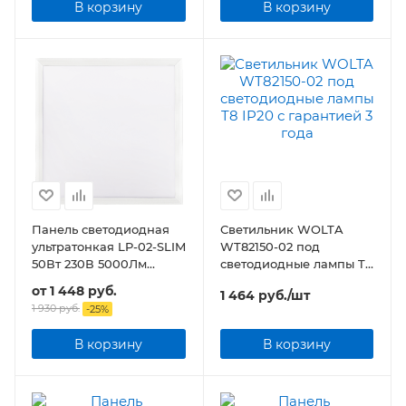
В корзину
В корзину
Панель светодиодная
Светильник WOLTA
ультратонкая LP-02-SLIM
WT82150-02 под
50Вт 230В 5000Лм
светодиодные лампы T8
595х595х8мм без ЭПРА
IP20
от
1 448 руб.
1 464
руб.
/шт
БЕЛАЯ
1 930 руб.
-
25
%
В корзину
В корзину