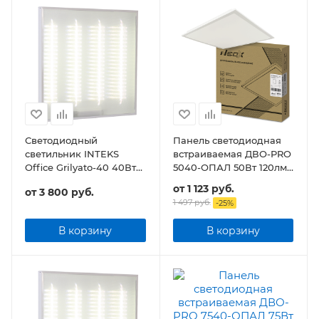
Светодиодный
Панель светодиодная
светильник INTEKS
встраиваемая ДВО-PRO
Office Grilyato-40 40Вт
5040-ОПАЛ 50Вт 120лм/
4800Лм Грильято
Вт CRI80 IP40
от
1 123 руб.
от
3 800 руб.
595х595х30мм
1 497 руб.
-
25
%
В корзину
В корзину