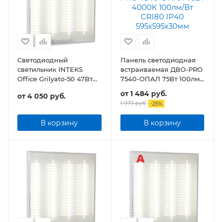
Светодиодный
Панель светодиодная
светильник INTEKS
встраиваемая ДВО-PRO
Office Grilyato-50 47Вт
7540-ОПАЛ 75Вт 100лм/
5640Лм Грильято
Вт CRI80 IP40
от
1 484 руб.
от
4 050 руб.
595х595х30мм
1 979 руб.
-
25
%
В корзину
В корзину