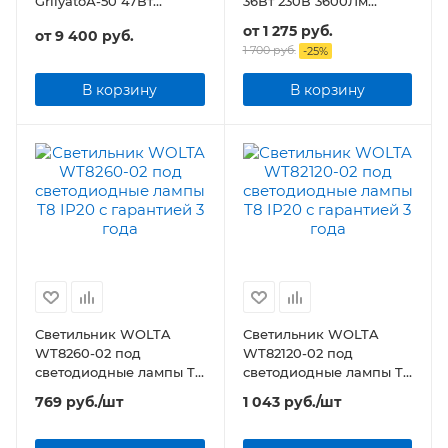
GrilyatoА-50 47Вт
36Вт 230В 3600Лм
5640Лм Грильято, БАП 3
595х595х8мм без ЭПРА
от
1 275 руб.
от
9 400 руб.
часа
БЕЛАЯ IP40
1 700 руб.
-
25
%
В корзину
В корзину
Светильник WOLTA
Светильник WOLTA
WT8260-02 под
WT82120-02 под
светодиодные лампы T8
светодиодные лампы T8
IP20
IP20
769
руб.
/шт
1 043
руб.
/шт