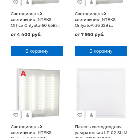
Светодиодный
Светодиодный
светильник INTEKS
светильник INTEKS
Office Grilyato-60 65Вт
GrilyatoА-36 32Вт
7800Лм Грильято
3840Лм Грильято, БАП 3
от
4 400 руб.
от
7 950 руб.
часа
В корзину
В корзину
Светодиодный
Панель светодиодная
светильник INTEKS
ультратонкая LP-02-SLIM