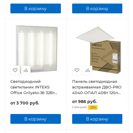
В корзину
В корзину
Светодиодный
Панель светодиодная
светильник INTEKS
встраиваемая ДВО-PRO
Office Grilyato-36 32Вт
4040-ОПАЛ 40Вт 120лм/
3840Лм Грильято
Вт CRI80 IP40
от
986 руб.
от
3 700 руб.
595х595х30мм
1 314 руб.
-
25
%
В корзину
В корзину