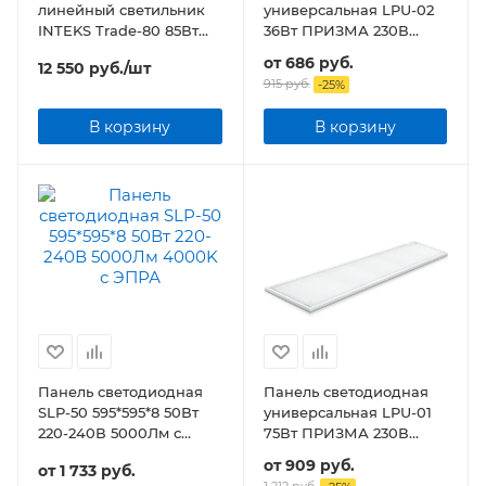
линейный светильник
универсальная LPU-02
INTEKS Trade-80 85Вт
36Вт ПРИЗМА 230В
5000К SAMSUNG
3100Лм 595х595х19мм
от
686 руб.
12 550
руб.
/шт
IP40
915 руб.
-
25
%
В корзину
В корзину
Панель светодиодная
Панель светодиодная
SLP-50 595*595*8 50Вт
универсальная LPU-01
220-240В 5000Лм с
75Вт ПРИЗМА 230В
ЭПРА
6500K 7125Лм
от
909 руб.
от
1 733 руб.
180х1195х19мм IP40