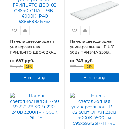
Панель светодиодная
Панель светодиодная
универсальная
универсальная LPU-01
ГРИЛЬЯТО ДВО-02 G-
50Вт ПРИЗМА 230В
ОПАЛ 36Вт IP40
4750Лм 180х1195х19мм
от
687 руб.
от
743 руб.
588х588x19мм
IP40
916 руб.
990 руб.
-
25
%
-
25
%
В корзину
В корзину