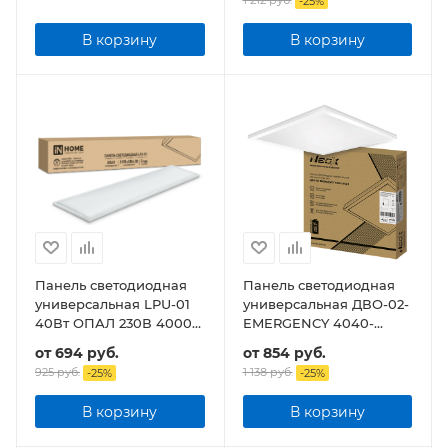
1 212 руб.
-
25
%
В корзину
В корзину
Панель светодиодная
Панель светодиодная
универсальная LPU-01
универсальная ДВО-02-
40Вт ОПАЛ 230В 4000K
EMERGENCY 4040-
3600Лм 180x1195x30мм
ОПАЛ 40Вт без
от
694 руб.
от
854 руб.
IP40
БАП-10W90 IP40
925 руб.
1 138 руб.
-
25
%
-
25
%
595х595x22мм
В корзину
В корзину