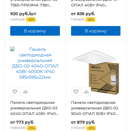
7565-ПРИЗМА 75Вт
ОПАЛ 40Вт IP40
6500K IP40
1195x180х30мм
920
руб.
/шт
от
836 руб.
595х595х19мм
1 227
руб.
1 115 руб.
-
25
%
-
25
%
В корзину
В корзину
Панель светодиодная
Панель светодиодная
универсальная ДВО-02
универсальная ДВО-02
4040-ОПАЛ 40Вт IP40
5040-ОПАЛ 50Вт IP40
595х595х22мм
595х595х22мм
от
773 руб.
от
879 руб.
1 030 руб.
1 172 руб.
-
25
%
-
25
%