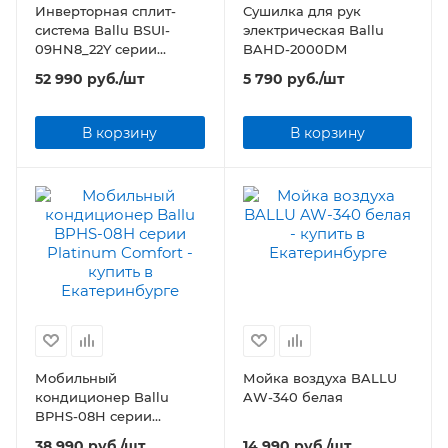
Инверторная сплит-
Сушилка для рук
система Ballu BSUI-
электрическая Ballu
09HN8_22Y серии
BAHD-2000DM
Platinum Evolution DC
52 990
руб.
/шт
5 790
руб.
/шт
Inverter
В корзину
В корзину
Мобильный
Мойка воздуха BALLU
кондиционер Ballu
AW-340 белая
BPHS-08H серии
Platinum Comfort
38 990
руб.
/шт
14 990
руб.
/шт