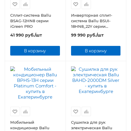
Сплит-система Ballu
Инверторная сплит-
BSAG-12HN8 серии
система Ballu BSUI-
iGreen PRO
18HN8_22Y серии
Platinum Evolution DC
41 990
руб.
/шт
99 990
руб.
/шт
Inverter
В корзину
В корзину
Мобильный
Сушилка для рук
кондиционер Ballu
электрическая Ballu