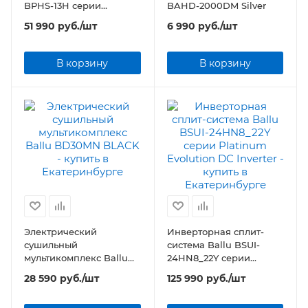
BPHS-13H серии
BAHD-2000DM Silver
Platinum Comfort
51 990
руб.
/шт
6 990
руб.
/шт
В корзину
В корзину
Электрический
Инверторная сплит-
сушильный
система Ballu BSUI-
мультикомплекс Ballu
24HN8_22Y серии
BD30MN BLACK
Platinum Evolution DC
28 590
руб.
/шт
125 990
руб.
/шт
Inverter