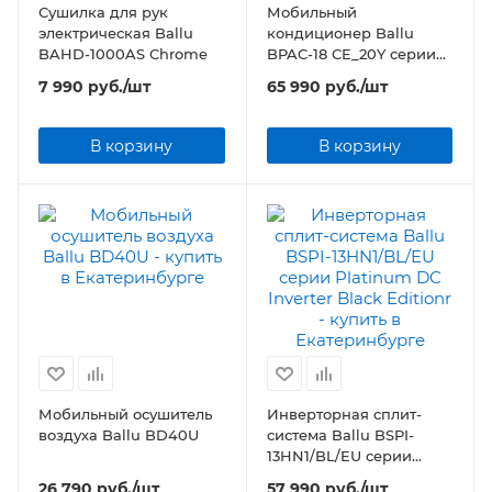
Сушилка для рук
Мобильный
электрическая Ballu
кондиционер Ballu
BAHD-1000AS Chrome
BPAC-18 CE_20Y серии
Smart Pro
7 990
руб.
/шт
65 990
руб.
/шт
В корзину
В корзину
Мобильный осушитель
Инверторная сплит-
воздуха Ballu BD40U
система Ballu BSPI-
13HN1/BL/EU серии
Platinum DC Inverter
26 790
руб.
/шт
57 990
руб.
/шт