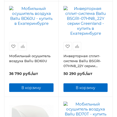
Мобильный осушитель
Инверторная сплит-
воздуха Ballu BD60U
система Ballu BSGRI-
07HN8_22Y серии
Greenland
36 790
руб.
/шт
50 290
руб.
/шт
В корзину
В корзину