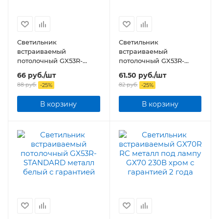
Светильник
Светильник
встраиваемый
встраиваемый
потолочный GX53R-
потолочный GX53R-
STANDARD металл хром
STANDARD металл
66
руб.
/шт
61.50
руб.
/шт
золото
88
руб.
82
руб.
-
25
%
-
25
%
В корзину
В корзину