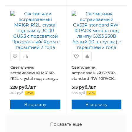
Светильник
Светильник
встраиваемый MR16R-
встраиваемый GX53R-
R12L-crystal под лампу
standard RW-10PACK
JCDR GU5.3 с
металл под лампу GX53
228
руб.
/шт
513
руб.
/шт
подсветкой
230В белый (10 шт./
304
руб.
684
руб.
-
25
%
-
25
%
Прозрачный/ Хром
упак.)
В корзину
В корзину
Показать еще