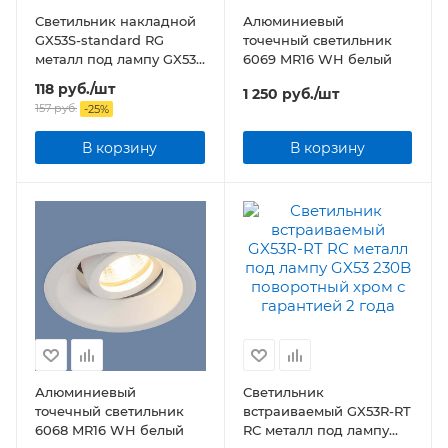
Светильник накладной
Алюминиевый
GX53S-standard RG
точечный светильник
металл под лампу GX53
6069 MR16 WH белый
230В золото
118
руб.
/шт
1 250
руб.
/шт
157
руб.
-
25
%
В корзину
В корзину
Алюминиевый
Светильник
точечный светильник
встраиваемый GX53R-RT
6068 MR16 WH белый
RС металл под лампу