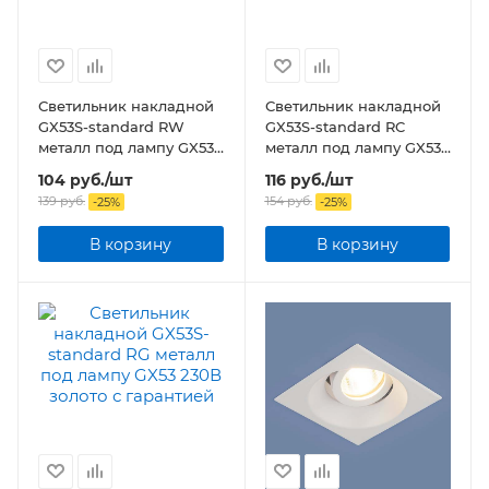
Светильник накладной
Светильник накладной
GX53S-standard RW
GX53S-standard RC
металл под лампу GX53
металл под лампу GX53
230В белый
230В хром
104
руб.
/шт
116
руб.
/шт
139
руб.
154
руб.
-
25
%
-
25
%
В корзину
В корзину