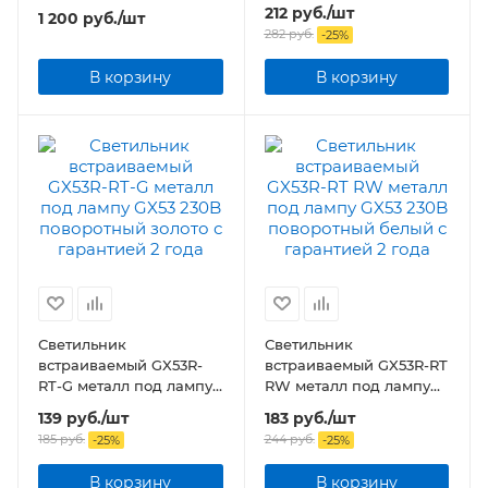
GX53 230B поворотный
212
руб.
/шт
1 200
руб.
/шт
хром
282
руб.
-
25
%
В корзину
В корзину
Светильник
Светильник
встраиваемый GX53R-
встраиваемый GX53R-RT
RT-G металл под лампу
RW металл под лампу
GX53 230B поворотный
GX53 230B поворотный
139
руб.
/шт
183
руб.
/шт
золото
белый
185
руб.
244
руб.
-
25
%
-
25
%
В корзину
В корзину