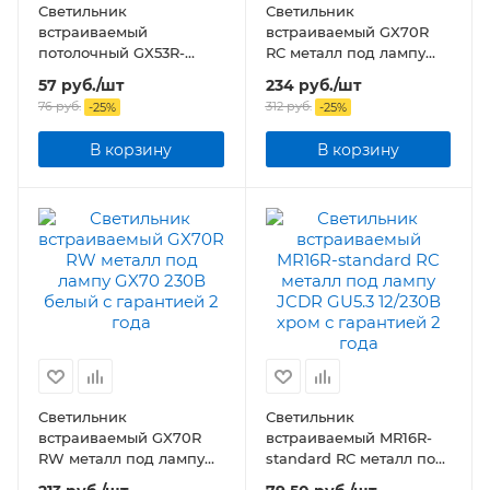
Светильник
Светильник
встраиваемый
встраиваемый GX70R
потолочный GX53R-
RC металл под лампу
STANDARD металл
GX70 230В хром
57
руб.
/шт
234
руб.
/шт
белый
76
руб.
312
руб.
-
25
%
-
25
%
В корзину
В корзину
Светильник
Светильник
встраиваемый GX70R
встраиваемый MR16R-
RW металл под лампу
standard RC металл под
GX70 230В белый
лампу JCDR GU5.3