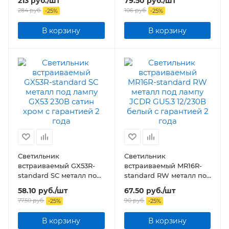
213
руб.
/шт
79.50
руб.
/шт
12/230В хром
284
руб.
106
руб.
-
25
%
-
25
%
В корзину
В корзину
Светильник
Светильник
встраиваемый GX53R-
встраиваемый MR16R-
standard SC металл под
standard RW металл под
лампу GX53 230В сатин
лампу JCDR GU5.3
58.10
руб.
/шт
67.50
руб.
/шт
хром
12/230В белый
77.50
руб.
90
руб.
-
25
%
-
25
%
В корзину
В корзину