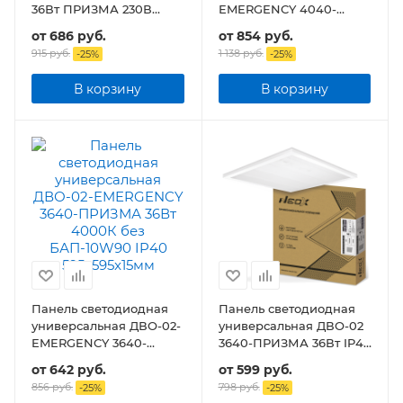
36Вт ПРИЗМА 230В
EMERGENCY 4040-
3100Лм 595х595х19мм
ОПАЛ 40Вт без
от
686 руб.
от
854 руб.
IP40
БАП-10W90 IP40
915 руб.
1 138 руб.
-
25
%
-
25
%
595х595x22мм
В корзину
В корзину
Панель светодиодная
Панель светодиодная
универсальная ДВО-02-
универсальная ДВО-02
EMERGENCY 3640-
3640-ПРИЗМА 36Вт IP40
ПРИЗМА 36Вт без
595х595х15мм
от
642 руб.
от
599 руб.
БАП-10W90 IP40
856 руб.
798 руб.
-
25
%
-
25
%
595х595x15мм