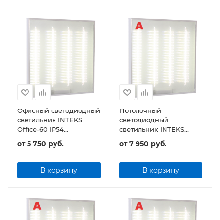
Офисный светодиодный
Потолочный
светильник INTEKS
светодиодный
Office-60 IP54
светильник INTEKS
595х595х40 65Вт 7800Лм
OfficeA-36 595х595х40
от
5 750 руб.
от
7 950 руб.
универсальный
32Вт 3840Лм с
аварийным блоком
питания
В корзину
В корзину