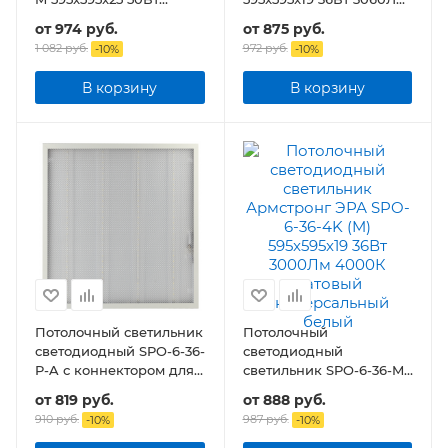
4500Лм матовая
призма универсальный
от
974 руб.
от
875 руб.
1 082 руб.
972 руб.
-
10
%
-
10
%
В корзину
В корзину
Потолочный светильник
Потолочный
светодиодный SPO-6-36-
светодиодный
P-A с коннектором для
светильник SPO-6-36-M
БАП 36Вт 3060Лм IP40
595x595x19 36Вт 3060Лм
от
819 руб.
от
888 руб.
595x595x19 призма
матовый
910 руб.
987 руб.
-
10
%
-
10
%
универсальный белый