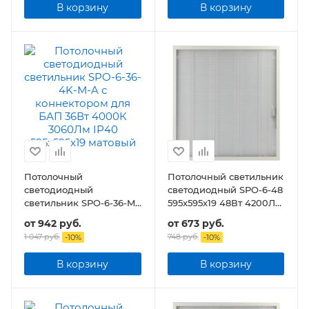
В корзину
В корзину
Потолочный
Потолочный светильник
светодиодный
светодиодный SPO-6-48
светильник SPO-6-36-M-
595x595x19 48Вт 4200Лм
A с коннектором для
призма с проводом
от
942 руб.
от
673 руб.
БАП 36Вт 3060Лм IP40
1 047 руб.
748 руб.
-
10
%
-
10
%
595x595x19 матовый
В корзину
В корзину