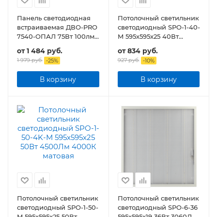
Панель светодиодная
Потолочный светильник
встраиваемая ДВО-PRO
светодиодный SPO-1-40-
7540-ОПАЛ 75Вт 100лм/
M 595x595x25 40Вт
Вт CRI80 IP40
3200Лм матовая
от
1 484 руб.
от
834 руб.
595х595х30мм
1 979 руб.
927 руб.
-
25
%
-
10
%
В корзину
В корзину
Потолочный светильник
Потолочный светильник
светодиодный SPO-1-50-
светодиодный SPO-6-36
M 595x595x25 50Вт
595x595x19 36Вт 3060Лм