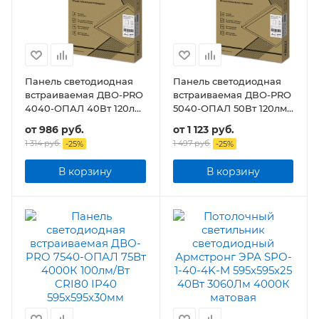
Панель светодиодная
Панель светодиодная
встраиваемая ДВО-PRO
встраиваемая ДВО-PRO
4040-ОПАЛ 40Вт 120лм/
5040-ОПАЛ 50Вт 120лм/
Вт CRI80 IP40
Вт CRI80 IP40
от
986 руб.
от
1 123 руб.
595х595х30мм
595х595х30мм
1 314 руб.
1 497 руб.
-
25
%
-
25
%
В корзину
В корзину