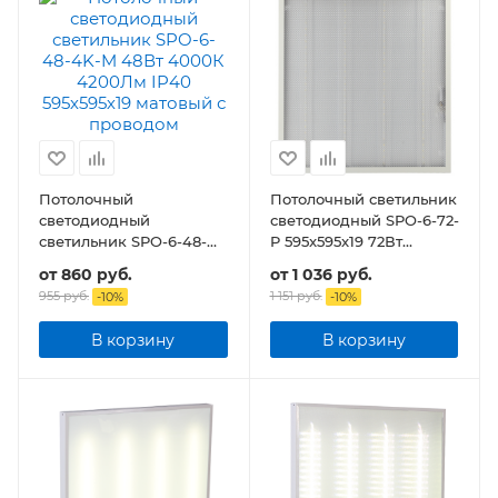
Потолочный
Потолочный светильник
светодиодный
светодиодный SPO-6-72-
светильник SPO-6-48-M
P 595x595x19 72Вт
48Вт 4200Лм IP40
6000Лм призма с
от
860 руб.
от
1 036 руб.
595х595х19 матовый с
проводом
955 руб.
1 151 руб.
-
10
%
-
10
%
проводом
В корзину
В корзину