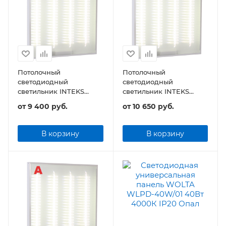
Потолочный
Потолочный
светодиодный
светодиодный
светильник INTEKS
светильник INTEKS
OfficeA-50 595х595х40
Office-36А IP54
от
9 400 руб.
от
10 650 руб.
47Вт 5640Лм с
595х595х40 32Вт 3840Лм
аварийным блоком
с аварийным блоком
питания
питания
В корзину
В корзину