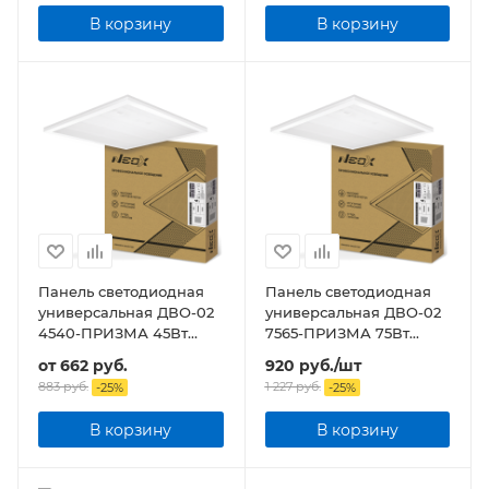
В корзину
В корзину
Панель светодиодная
Панель светодиодная
универсальная ДВО-02
универсальная ДВО-02
4540-ПРИЗМА 45Вт
7565-ПРИЗМА 75Вт
IP40 595х595х15мм
6500K IP40
от
662 руб.
920
руб.
/шт
595х595х19мм
883 руб.
1 227
руб.
-
25
%
-
25
%
В корзину
В корзину