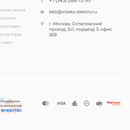
+7 (343) 288-72-95
ение заказа
ekb@inteks-elektro.ru
я оплаты
г. Москва, Остаповский
я доставки
проезд, 5с1, подъезд 3, офис
ия на товар
569
-ответ