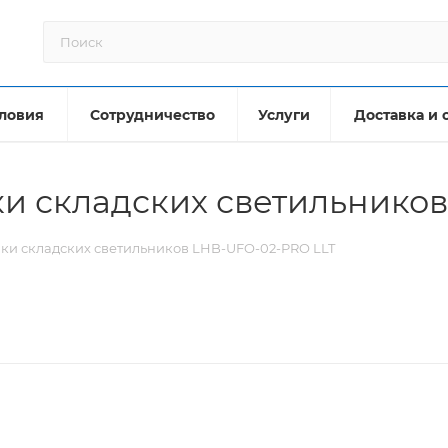
ловия
Сотрудничество
Услуги
Доставка и 
и складских светильников
ки складских светильников LHB-UFO-02-PRO LLT