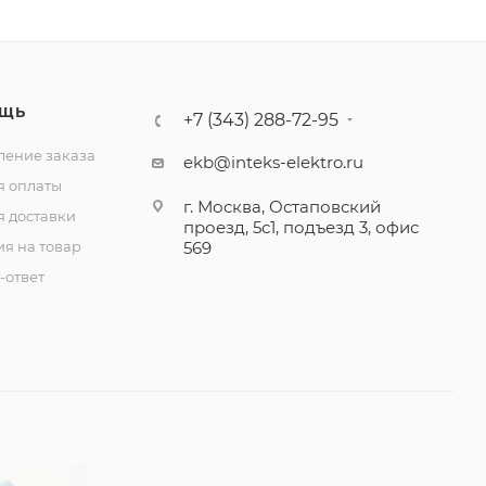
ЩЬ
+7 (343) 288-72-95
ение заказа
ekb@inteks-elektro.ru
я оплаты
г. Москва, Остаповский
я доставки
проезд, 5с1, подъезд 3, офис
ия на товар
569
-ответ