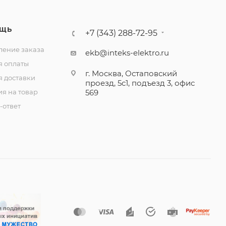
ЩЬ
+7 (343) 288-72-95
ение заказа
ekb@inteks-elektro.ru
я оплаты
г. Москва, Остаповский
я доставки
проезд, 5с1, подъезд 3, офис
ия на товар
569
-ответ