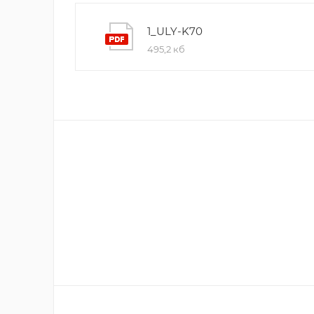
1_ULY-K70
495,2 кб