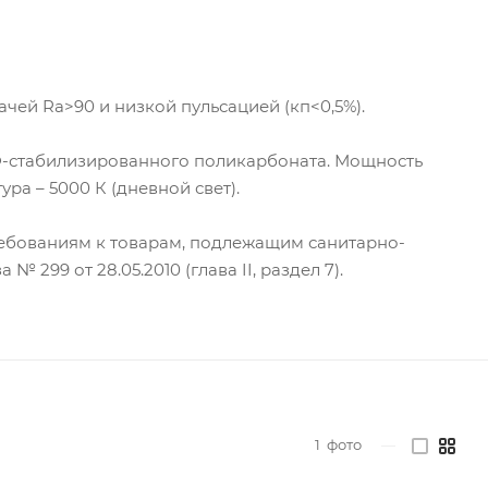
ей Ra>90 и низкой пульсацией (кп<0,5%).
Ф-стабилизированного поликарбоната. Мощность
ура – 5000 К (дневной свет).
ебованиям к товарам, подлежащим санитарно-
9 от 28.05.2010 (глава II, раздел 7).
1
фото
—