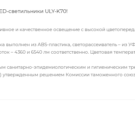
D-светильники ULY-K70!
вное и качественное освещение с высокой цветопередач
 выполнен из ABS-пластика, светорассеиватель – из У
оток – 4360 и 6540 лм соответственно. Цветовая температ
ным санитарно-эпидемиологическим и гигиеническим тр
утвержденным решением Комиссии таможенного союза № 29