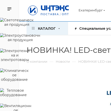
Екатеринбург
КАТАЛОГ
Специальные ус
НОВИНКА! LED-свет
—
—
О компании
Новости
НОВИНКА! LED-све