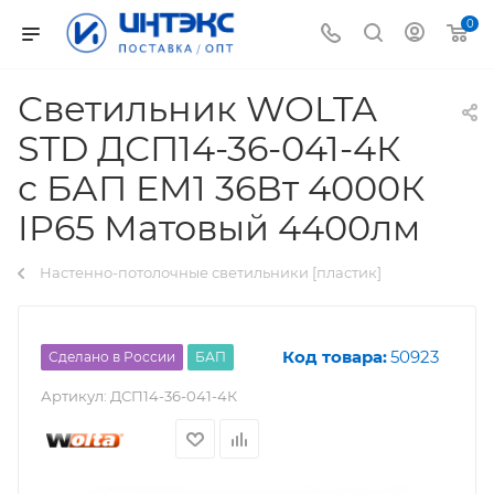
0
Светильник WOLTA
STD ДСП14-36-041-4К
с БАП EM1 36Вт 4000К
IP65 Матовый 4400лм
Настенно-потолочные светильники [пластик]
Код товара:
50923
Сделано в России
БАП
Артикул:
ДСП14-36-041-4К