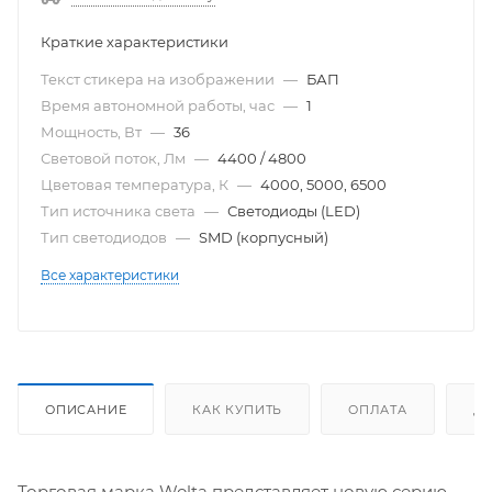
Краткие характеристики
Текст стикера на изображении
—
БАП
Время автономной работы, час
—
1
Мощность, Вт
—
36
Световой поток, Лм
—
4400 / 4800
Цветовая температура, К
—
4000, 5000, 6500
Тип источника света
—
Светодиоды (LED)
Тип светодиодов
—
SMD (корпусный)
Все характеристики
ОПИСАНИЕ
КАК КУПИТЬ
ОПЛАТА
Д
Торговая марка Wolta представляет новую серию