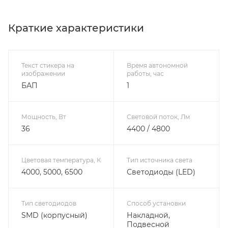
Краткие характеристики
Текст стикера на
Время автономной
изображении
работы, час
БАП
1
Мощность, Вт
Световой поток, Лм
36
4400 / 4800
Цветовая температура, К
Тип источника света
4000, 5000, 6500
Светодиоды (LED)
Тип светодиодов
Способ установки
SMD (корпусный)
Накладной,
Подвесной