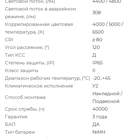
Световой поток, (лм)
4400 / 4800
Световой поток в аварийном
308
режиме, (лм)
Коррелированная цветовая
4000 / 5000 /
температура, (К)
6500
CRI
≥ 80
Угол рассеяния, (°)
120
Тип КСС
Д
Степень защиты, (IP)
IP65
Класс защиты
II
Диапазон рабочих температур, (°С)
-20..+45
Климатическое исполнение
У2
Накладной /
Способ монтажа
Подвесной
Срок службы, (ч)
40000
Гарантия
3 года
БАП
ДА
Тип батареи
NiMH