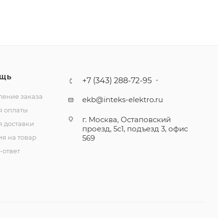
ЩЬ
+7 (343) 288-72-95
ение заказа
ekb@inteks-elektro.ru
я оплаты
г. Москва, Остаповский
я доставки
проезд, 5с1, подъезд 3, офис
ия на товар
569
-ответ