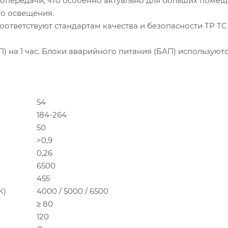
топередачи, что особенно актуально для больших помещ
го освещения.
ответствуют стандартам качества и безопасности ТР ТС
 на 1 час. Блоки аварийного питания (БАП) используютс
54
184-264
50
>0,9
0,26
6500
455
ура, (К)
4000 / 5000 / 6500
≥ 80
120