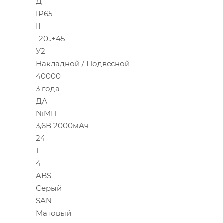
Д
IP65
II
-20..+45
У2
Накладной / Подвесной
40000
3 года
ДА
NiMH
3,6В 2000мАч
24
1
4
ABS
Серый
SAN
Матовый