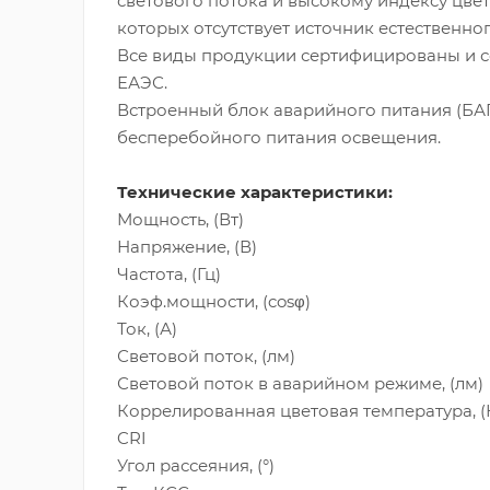
светового потока и высокому индексу цве
которых отсутствует источник естественно
Все виды продукции сертифицированы и со
ЕАЭС.
Встроенный блок аварийного питания (БАП)
бесперебойного питания освещения.
Технические характеристики:
Мощность, (Вт)
Напряжение, (В)
Частота, (Гц)
Коэф.мощности, (cosφ)
Ток, (А)
Световой поток, (лм)
Световой поток в аварийном режиме, (лм)
Коррелированная цветовая температ
CRI
Угол рассеяния, (°)