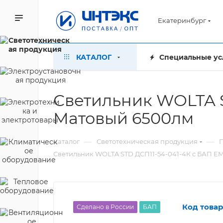
Екатеринбург
КАТАЛОГ
Специальные ус
Светильник WOLTA S
Матовый 6500лм
—
—
Каталог
Светотехническая продукция
Светильник WOLTA STD ДСП11-54-041-4К с БАП EM
Код товар
Сделано в России
БАП