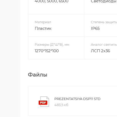
4000, 5000, 6500
Светодиоды 
Материал
Степень защиты 
Пластик
IP65
Размеры (Д*Ш*В), мм
Аналог светиль
1270*152*100
ЛСП 2х36
Файлы
PREZENTATSIYA DSP11 STD
483,5 кб