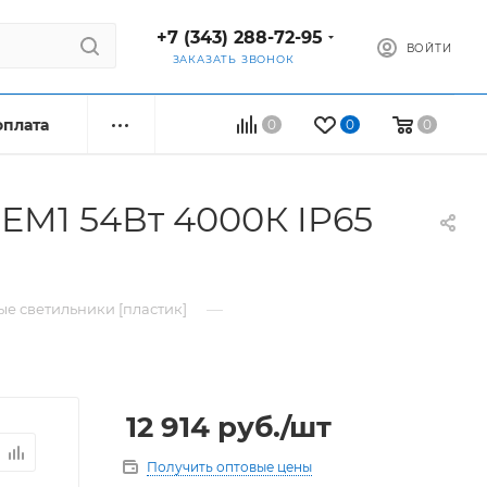
+7 (343) 288-72-95
ВОЙТИ
ЗАКАЗАТЬ ЗВОНОК
оплата
0
0
0
EM1 54Вт 4000К IP65
—
е светильники [пластик]
12 914
руб.
/шт
Получить оптовые цены