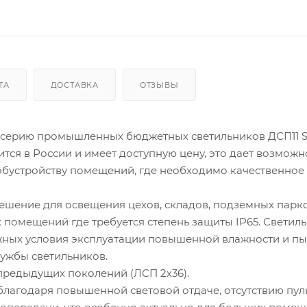
ТА
ДОСТАВКА
ОТЗЫВЫ
ю серию промышленных бюджетных светильников ДСП11 S
тся в России и имеет доступную цену, это дает возможн
 обустройству помещений, где необходимо качественное
ешение для освещения цехов, складов, подземных парко
помещений где требуется степень защиты IP65. Светил
жных условия эксплуатации повышенной влажности и пы
лужбы светильников.
предыдущих поколений (ЛСП 2х36).
благодаря повышенной световой отдаче, отсутствию пул