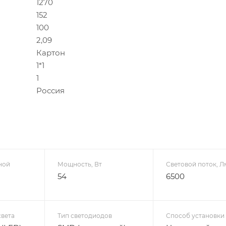
1270
152
100
2,09
Картон
1*1
1
Россия
ной
Мощность, Вт
Световой поток, Л
54
6500
света
Тип светодиодов
Способ установки