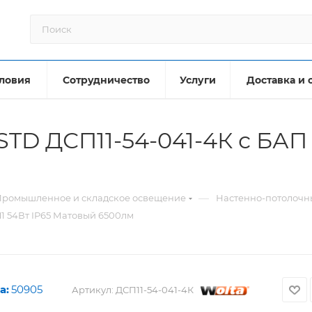
ловия
Сотрудничество
Услуги
Доставка и 
TD ДСП11-54-041-4К с БАП 
—
Промышленное и складское освещение
Настенно-потолочны
1 54Вт IP65 Матовый 6500лм
а:
50905
Артикул:
ДСП11-54-041-4К