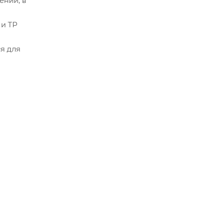
ений, в
 и ТР
я для