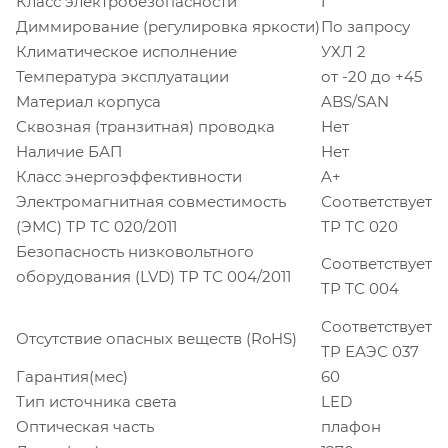
Класс электробезопасности
I
Диммирование (регулировка яркости)
По запросу
Климатическое исполнение
УХЛ 2
Температура эксплуатации
от -20 до +45
Материал корпуса
ABS/SAN
Сквозная (транзитная) проводка
Нет
Наличие БАП
Нет
Класс энергоэффективности
A+
Электромагнитная совместимость
Соответствует
(ЭМС) ТР ТС 020/2011
ТР ТС 020
Безопасность низковольтного
Соответствует
оборудования (LVD) ТР ТС 004/2011
ТР ТС 004
Соответствует
Отсутствие опасных веществ (RoHS)
ТР ЕАЭС 037
Гарантия(мес)
60
Тип источника света
LED
Оптическая часть
плафон