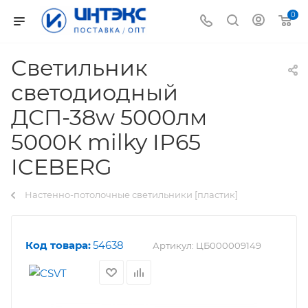
0
Светильник
светодиодный
ДСП-38w 5000лм
5000К milky IP65
ICEBERG
Настенно-потолочные светильники [пластик]
Код товара:
54638
Артикул:
ЦБ000009149