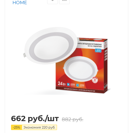
662
руб.
/шт
882
руб.
-
25
%
Экономия
220
руб.