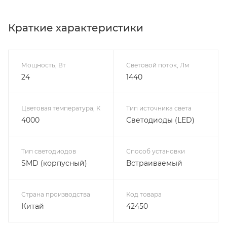
Краткие характеристики
Мощность, Вт
Световой поток, Лм
24
1440
Цветовая температура, К
Тип источника света
4000
Светодиоды (LED)
Тип светодиодов
Способ установки
SMD (корпусный)
Встраиваемый
Страна производства
Код товара
Китай
42450