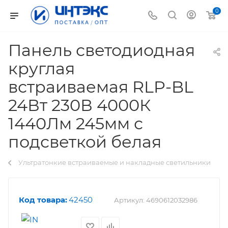
0
Панель светодиодная
круглая
встраиваемая RLP-BL
24Вт 230В 4000К
1440Лм 245мм с
подсветкой белая
Ультратонкие встраиваемые и накладные светильники
Код товара:
42450
Артикул:
4690612032986