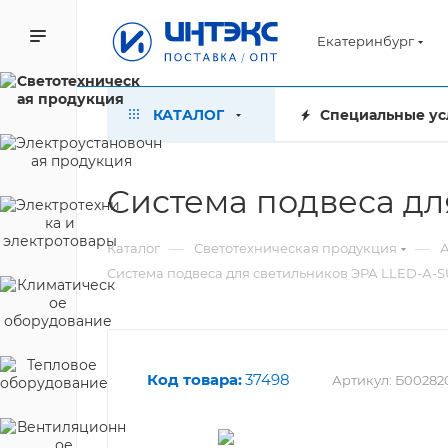
Екатеринбург
КАТАЛОГ
Специальные ус
Система подвеса д
—
—
Каталог
Светотехническая продукция
А
Система подвеса для светильников ЭРА LLED-А
Код товара:
37498
Артикул:
Б00282