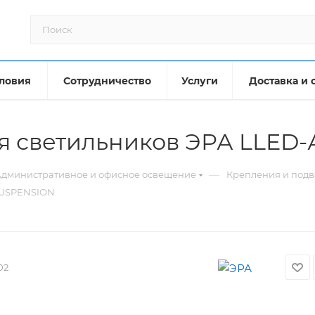
ловия
Сотрудничество
Услуги
Доставка и 
ля светильников ЭРА LLED
—
дминистративное и офисное освещение
Крепления и под
-SUSPENSION
02