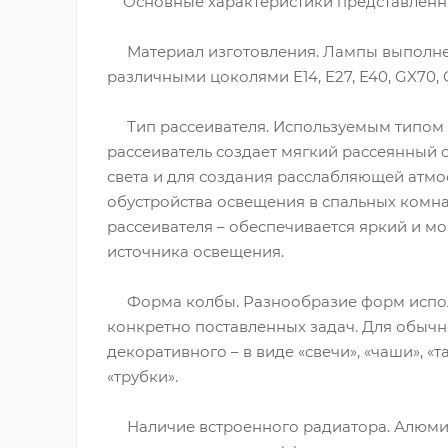
Основные характеристики представленны
Материал изготовления. Лампы выполнен
различными цоколями Е14, Е27, Е40, GX70, GX
Тип рассеивателя. Используемым типом р
рассеиватель создает мягкий рассеянный 
света и для создания расслабляющей атмо
обустройства освещения в спальных комн
рассеивателя – обеспечивается яркий и мо
источника освещения.
Форма колбы. Разнообразие форм исполн
конкретно поставленных задач. Для обычн
декоративного – в виде «свечи», «чаши», «
«трубки».
Наличие встроенного радиатора. Алюмини