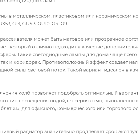
х светодиодных ламп:
ы в металлическом, пластиковом или керамическом ко
53, G13, GU5.3, GU10, G4, G9.
ассеивателя может быть матовое или прозрачное оргс
свет, который отлично подходит в качестве дополнитель
сферы. Такие светодиодные лампы для дома чаще всего
атах и коридорах. Противоположный эффект создает на
щной силы световой поток. Такой вариант идеален в ка
ения колб позволяет подобрать оптимальный вариант
ого типа освещения подойдет серия ламп, выполненных 
таблетки»; для офисного, коммерческого или торгового о
евый радиатор значительно продлевает срок эксплуат