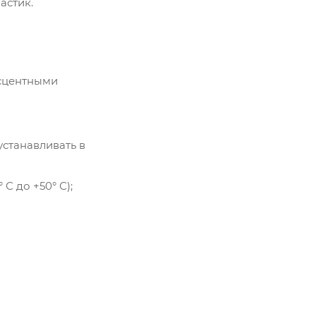
астик.
есцентными
устанавливать в
С до +50° С);