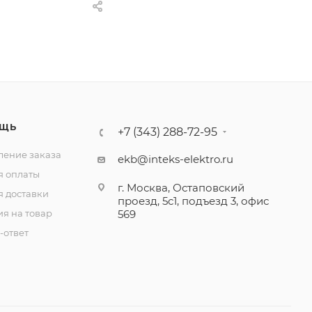
ЩЬ
+7 (343) 288-72-95
ение заказа
ekb@inteks-elektro.ru
я оплаты
г. Москва, Остаповский
я доставки
проезд, 5с1, подъезд 3, офис
ия на товар
569
-ответ