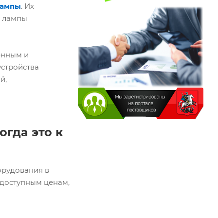
лампы
. Их
е лампы
енным и
устройства
й,
тогда это к
рудования в
 доступным ценам,