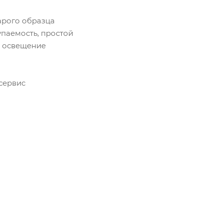
рого образца
упаемость, простой
д освещение
сервис