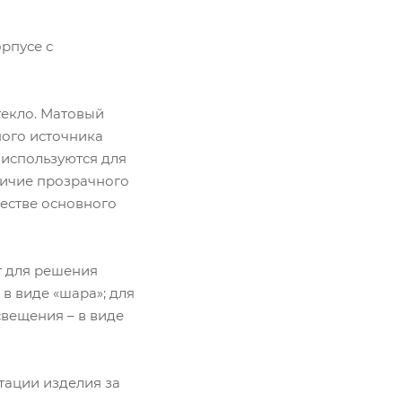
рпусе с
текло. Матовый
ного источника
 используются для
личие прозрачного
честве основного
 для решения
в виде «шара»; для
свещения – в виде
ации изделия за