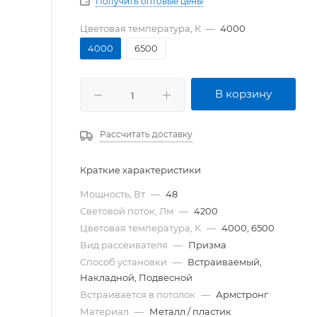
Получить оптовые цены
Цветовая температура, К
—
4000
4000
6500
В корзину
Рассчитать доставку
Краткие характеристики
Мощность, Вт
—
48
Световой поток, Лм
—
4200
Цветовая температура, К
—
4000, 6500
Вид рассеивателя
—
Призма
Способ установки
—
Встраиваемый,
Накладной, Подвесной
Встраивается в потолок
—
Армстронг
Материал
—
Металл / пластик