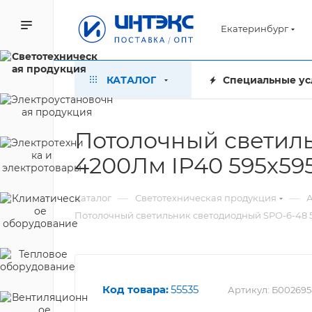
Екатеринбург
КАТАЛОГ
Специальные ус
Потолочный светиль
4200Лм IP40 595х59
—
—
Каталог
Светотехническая продукция
А
Потолочный светильник светодиодный SPO-6-48 
Код товара:
55535
Артикул:
Б002695