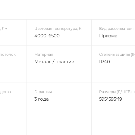
, Лм
Цветовая температура, К
Вид рассеивателя
4000, 6500
Призма
 потолок
Материал
Степень защиты (IP
Металл / пластик
IP40
дства
Гарантия
Размеры (Д*Ш*В), 
3 года
595*595*19