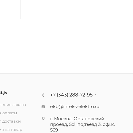
ЩЬ
+7 (343) 288-72-95
ение заказа
ekb@inteks-elektro.ru
я оплаты
г. Москва, Остаповский
я доставки
проезд, 5с1, подъезд 3, офис
ия на товар
569