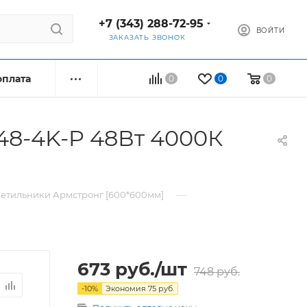
+7 (343) 288-72-95
ВОЙТИ
ЗАКАЗАТЬ ЗВОНОК
оплата
0
0
0
48-4K-P 48Вт 4000К
—
етильники Армстронг [600*600мм]
673
руб.
/шт
748
руб.
-
10
%
Экономия
75
руб.