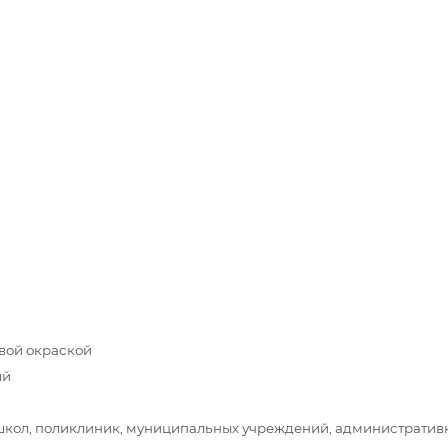
вой окраской
ый
школ, поликлиник, муниципальных учреждений, административ