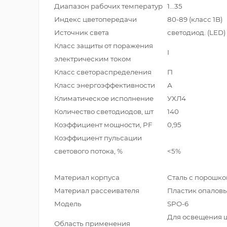
Диапазон рабочих температур
1…35
Индекс цветопередачи
80-89 (класс 1B)
Источник света
светодиод. (LED)
Класс защиты от поражения
I
электрическим током
Класс светораспределения
П
Класс энергоэффективности
А
Климатическое исполнение
УХЛ4
Количество светодиодов, шт
140
Коэффициент мощности, PF
0,95
Коэффициент пульсации
светового потока, %
<5%
Материал корпуса
Сталь с порошко
Материал рассеивателя
Пластик опалов
Модель
SPO-6
Для освещения 
Область применения