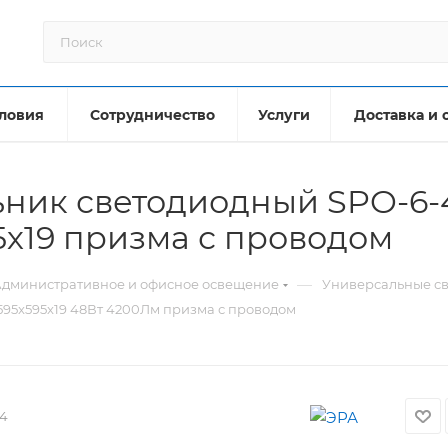
ловия
Сотрудничество
Услуги
Доставка и 
ник светодиодный SPO-6-
5х19 призма с проводом
—
дминистративное и офисное освещение
Универсальные св
595x595x19 48Вт 4200Лм призма с проводом
4