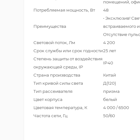
помещений, офис
Потребляемая мощность, Вт
48
• Эксклюзив! Св
Преимущества
встраиваемого и
Отсутствие пуль
Световой поток, Лм
4 200
Срок службы или срок годности
25 лет
Степень защиты от воздействия
IP40
окружающей среды, IP
Страна производства
Китай
Тип кривой силы света
Д(120)
Тип рассеивателя
призма
Цвет корпуса
белый
Цветовая температура, К
4 000 / 6500
Частота сети, Гц
50/60