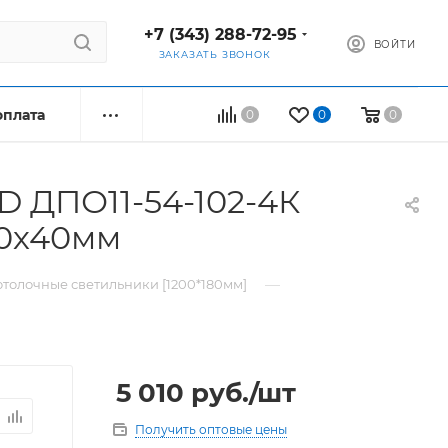
+7 (343) 288-72-95
ВОЙТИ
ЗАКАЗАТЬ ЗВОНОК
оплата
0
0
0
 ДПО11-54-102-4К
80х40мм
—
толочные светильники [1200*180мм]
5 010
руб.
/шт
Получить оптовые цены