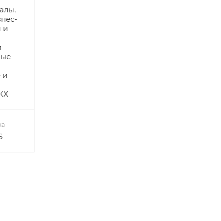
алы,
знес-
 и
и
лые
 и
КХ
ка
6