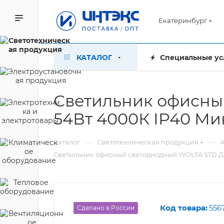
Екатеринбург
КАТАЛОГ
Специальные ус
Светильник офисны
54Вт 4000К IP40 М
—
—
Каталог
Светотехническая продукция
А
Светильник офисный светодиодный WOLTA STD ДП
Код товара:
556
Сделано в России