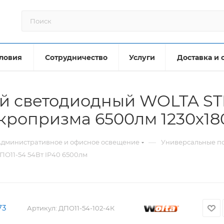
ловия
Сотрудничество
Услуги
Доставка и 
й светодиодный WOLTA STD
икропризма 6500лм 1230х1
—
дминистративное и офисное освещение
Универсальные по
О11-54 54Вт IP40 6500лм
73
Артикул:
ДПО11-54-102-4К