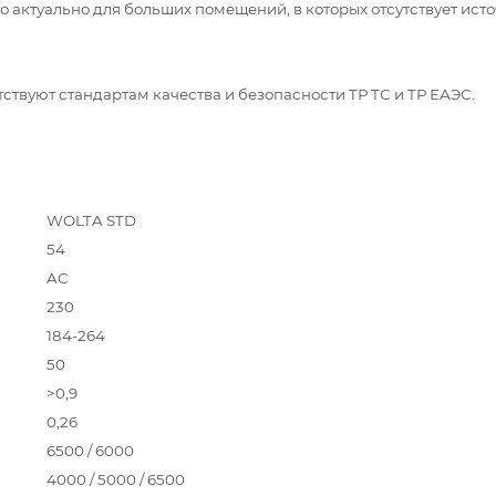
о актуально для больших помещений, в которых отсутствует ист
твуют стандартам качества и безопасности ТР ТС и ТР ЕАЭС.
WOLTA STD
54
AC
230
184-264
50
>0,9
0,26
6500 / 6000
, (К)
4000 / 5000 / 6500