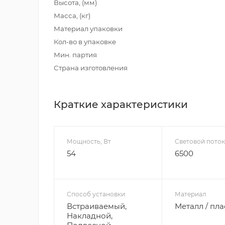
Высота, (мм)
Масса, (кг)
Материал упаковки
Кол-во в упаковке
Мин. партия
Страна изготовления
Краткие характеристики
Мощность, Вт
Световой поток
54
6500
Способ установки
Материал
Встраиваемый,
Металл / пла
Накладной,