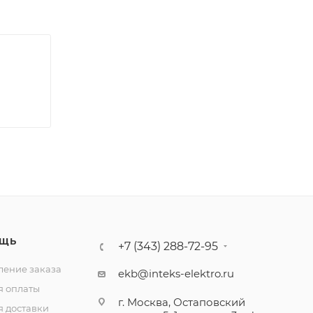
ЩЬ
+7 (343) 288-72-95
ение заказа
ekb@inteks-elektro.ru
я оплаты
г. Москва, Остаповский
я доставки