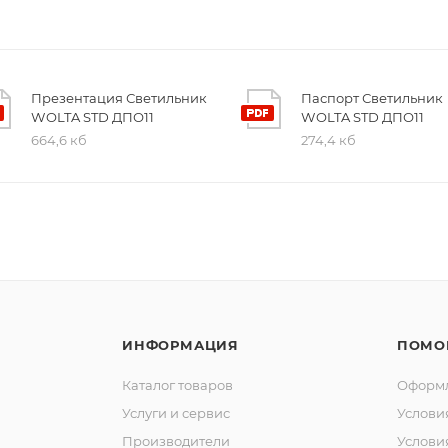
Презентация Светильник
Паспорт Светильник
WOLTA STD ДПО11
WOLTA STD ДПО11
664,6 кб
274,4 кб
ИНФОРМАЦИЯ
ПОМО
Каталог товаров
Оформл
Услуги и сервис
Услови
Производители
Услови