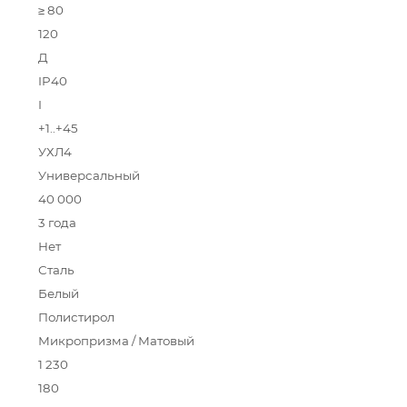
≥ 80
120
Д
IP40
I
+1..+45
УХЛ4
Универсальный
40 000
3 года
Нет
Сталь
Белый
Полистирол
Микропризма / Матовый
1 230
180