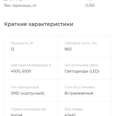
Вес единицы, кг
0,150
Краткие характеристики
Мощность, Вт
Световой поток, Лм
12
960
Цветовая температура, К
Тип источника света
4000, 6500
Светодиоды (LED)
Тип светодиодов
Способ установки
SMD (корпусный)
Встраиваемый
Страна производства
Код товара
Китай
42445