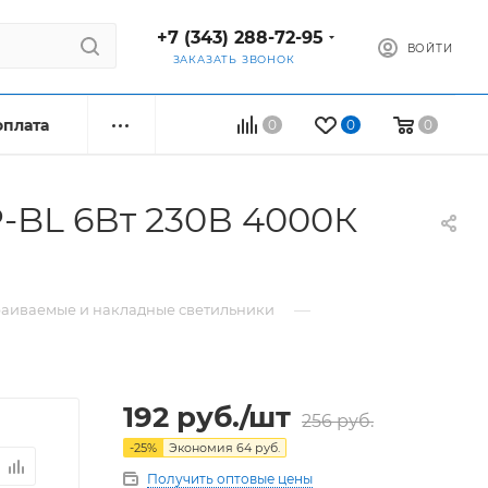
+7 (343) 288-72-95
ВОЙТИ
ЗАКАЗАТЬ ЗВОНОК
оплата
0
0
0
-BL 6Вт 230В 4000К
—
раиваемые и накладные светильники
192
руб.
/шт
256
руб.
-
25
%
Экономия
64
руб.
Получить оптовые цены