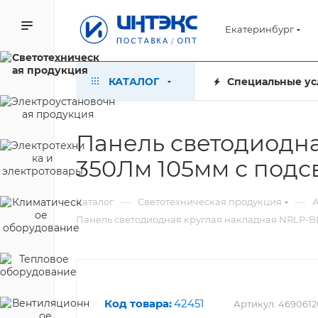
Екатеринбург
КАТАЛОГ
Специальные ус
Панель светодиодна
350Лм 105мм с подс
—
—
Каталог
Светотехническая продукция
А
Панель светодиодная круглая накладная NRLP-BL
Код товара:
42451
Артикул:
4690612