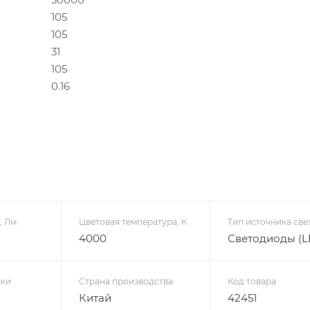
105
105
31
105
0.16
, Лм
Цветовая температура, К
Тип источника све
4000
Светодиоды (L
вки
Страна производства
Код товара
Китай
42451