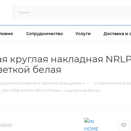
ловия
Сотрудничество
Услуги
Доставка и 
я круглая накладная NRLP
веткой белая
—
дминистративное и офисное освещение
Ультратонкие вст
 6Вт 230В 4000К 350Лм 105мм с подсветкой белая
033051