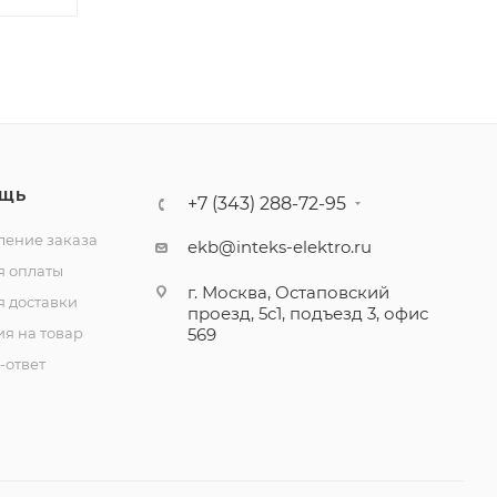
ЩЬ
+7 (343) 288-72-95
ение заказа
ekb@inteks-elektro.ru
я оплаты
г. Москва, Остаповский
я доставки
проезд, 5с1, подъезд 3, офис
ия на товар
569
-ответ