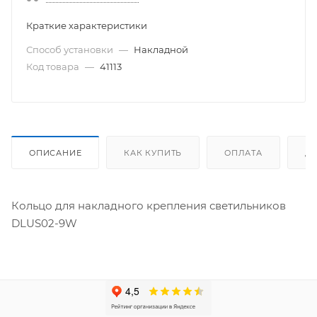
Краткие характеристики
Способ установки
—
Накладной
Код товара
—
41113
ОПИСАНИЕ
КАК КУПИТЬ
ОПЛАТА
Д
Кольцо для накладного крепления светильников
DLUS02-9W