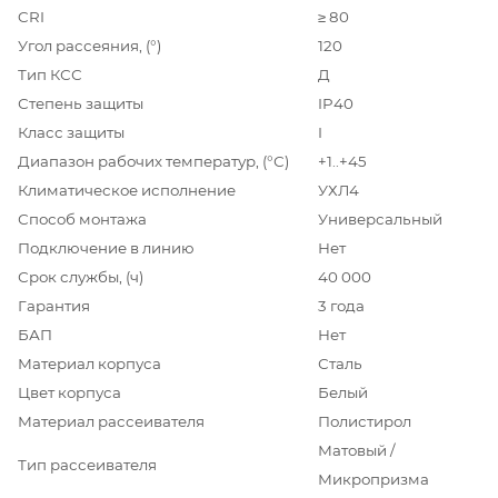
CRI
≥ 80
Угол рассеяния, (°)
120
Тип КСС
Д
Степень защиты
IP40
Класс защиты
I
Диапазон рабочих температур, (°С)
+1..+45
Климатическое исполнение
УХЛ4
Способ монтажа
Универсальный
Подключение в линию
Нет
Срок службы, (ч)
40 000
Гарантия
3 года
БАП
Нет
Материал корпуса
Сталь
Цвет корпуса
Белый
Материал рассеивателя
Полистирол
Матовый /
Тип рассеивателя
Микропризма