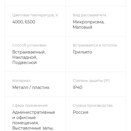
Цветовая температура, К
Вид рассеивателя
4000, 6500
Микропризма,
Матовый
Способ установки
Встраивается в потолок
Встраиваемый,
Грильято
Накладной,
Подвесной
Материал
Степень защиты (IP)
Металл / пластик
IP40
Сфера применения
Страна производства
Административные
Россия
и офисные
помещения,
Выставочные залы,