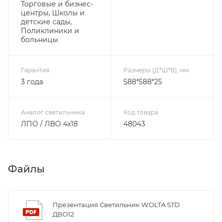
Торговые и бизнес-
центры, Школы и
детские сады,
Поликлиники и
больницы
Гарантия
Размеры (Д*Ш*В), мм
3 года
588*588*25
Аналог светильника
Код товара
ЛПО / ЛВО 4х18
48043
Файлы
Презентация Светильник WOLTA STD
ДВО12