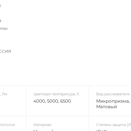
8
9
ртон
ССИЯ
, Лм
Цветовая температура, К
Вид рассеивателя
4000, 5000, 6500
Микропризма,
Матовый
 потолок
Материал
Степень защиты (IP