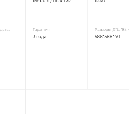
Металл / пластик
IP40
дства
Гарантия
Размеры (Д*Ш*В), 
3 года
588*588*40