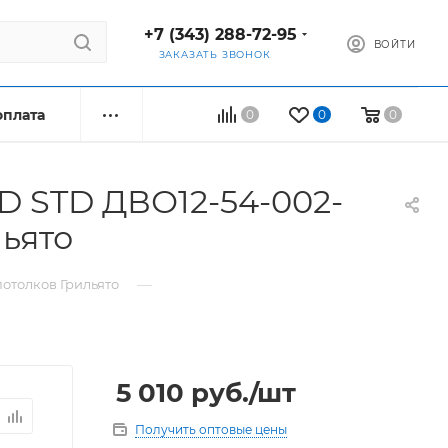
+7 (343) 288-72-95
ВОЙТИ
ЗАКАЗАТЬ ЗВОНОК
оплата
0
0
0
 STD ДВО12-54-002-
ьято
—
потолков Грильято
5 010
руб.
/шт
Получить оптовые цены