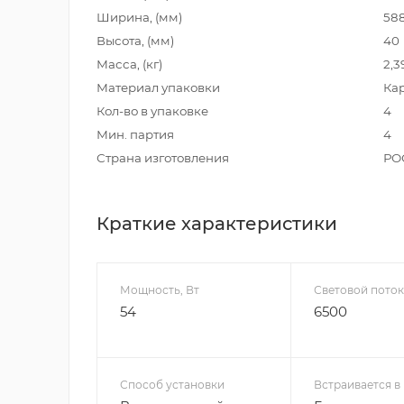
Ширина, (мм)
58
Высота, (мм)
40
Масса, (кг)
2,3
Материал упаковки
Ка
Кол-во в упаковке
4
Мин. партия
4
Страна изготовления
РО
Краткие характеристики
Мощность, Вт
Световой поток
54
6500
Способ установки
Встраивается в