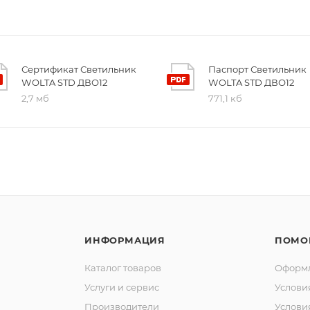
Сертификат Светильник
Паспорт Светильник
WOLTA STD ДВО12
WOLTA STD ДВО12
2,7 мб
771,1 кб
ИНФОРМАЦИЯ
ПОМО
Каталог товаров
Оформл
Услуги и сервис
Услови
Производители
Услови