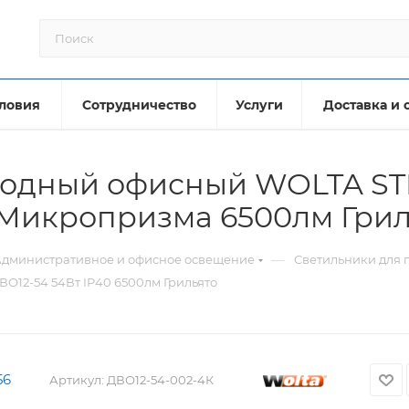
ловия
Сотрудничество
Услуги
Доставка и 
иодный офисный WOLTA STD
 Микропризма 6500лм Грил
—
дминистративное и офисное освещение
Светильники для 
О12-54 54Вт IP40 6500лм Грильято
56
Артикул:
ДВО12-54-002-4К