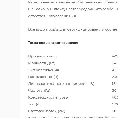
Качественное освещение обеспечивается благод
и высокому индексу цветопередачи, что особенн
естественного освещения.
Все виды продукции сертифицированы и соответс
Технические характеристики:
Производитель
WO
Мощность, (Вт)
54
Тип напряжения
AC
Напряжение, (В)
23
Диапазон входного напряжения, (В)
184
Частота, (Гц)
50
Коэф.мощности, (cosφ)
>0,
Ток, (А)
0,2
Световой поток, (лм)
600
Коррелированная цветовая температура, (К)
400