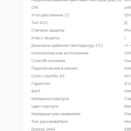
CRI
≥ 8
Угол рассеяния, (°)
120
Тип КСС
Д
Степень защиты
IP
Класс защиты
I
Диапазон рабочих температур, (°С)
+1.
Климатическое исполнение
УХ
Способ монтажа
Ун
Подключение в линию
Не
Срок службы, (ч)
40
Гарантия
3 г
БАП
Не
Материал корпуса
Ст
Цвет корпуса
Бе
Материал рассеивателя
По
Тип рассеивателя
Ми
Длина, (мм)
58