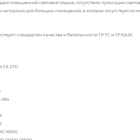
аря повышенной световой отдаче, отсутствию пульсации светов
о актуально для больших помещений, в которых отсутствует ист
твуют стандартам качества и безопасности ТР ТС и ТР ЕАЭС.
LTA STD
0
-264
9
6
0 / 6500
0 / 5000 / 6500