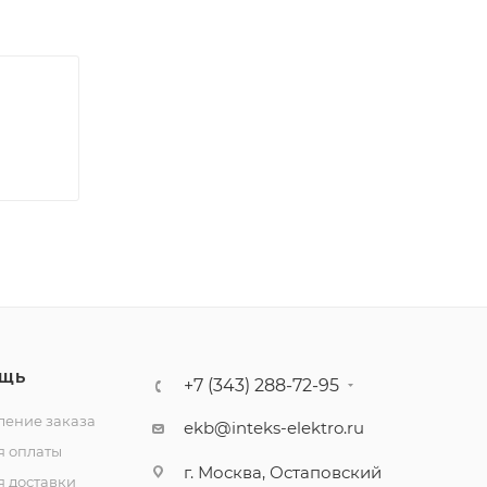
ЩЬ
+7 (343) 288-72-95
ение заказа
ekb@inteks-elektro.ru
я оплаты
г. Москва, Остаповский
я доставки