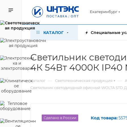
Екатеринбург
КАТАЛОГ
Специальные ус
Светильник светод
4К 54Вт 4000К IP40
—
—
Каталог
Светотехническая продукция
А
Светильник светодиодный офисный WOLTA STD ДВ
Код товара:
557
Сделано в России