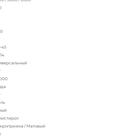
0
40
.+45
Л4
иверсальный
т
 000
ода
т
аль
лый
листирол
кропризма / Матовый
8